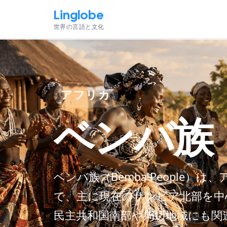
Linglobe
世界の言語と文化
アフリカ
ベンバ族
ベンバ族（Bemba People
で、主に現在のザンビア北部を中
民主共和国南部や周辺地域にも関