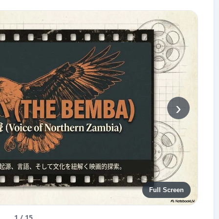
›
Full Screen
1 / 15