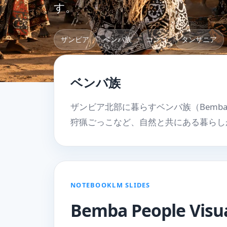
す。
ザンビア
ベンバ族
コンゴ
タンザニア
ベンバ族
ザンビア北部に暮らすベンバ族（Bem
狩猟ごっこなど、自然と共にある暮らし
NOTEBOOKLM SLIDES
Bemba People Vis