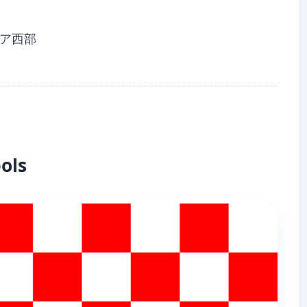
ア西部
ols