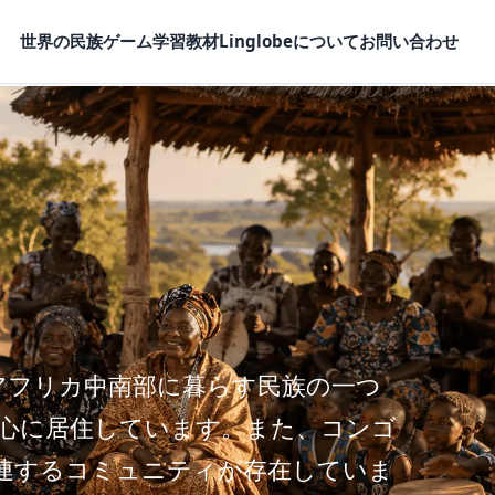
世界の民族
ゲーム
学習教材
Linglobeについて
お問い合わせ
）は、アフリカ中南部に暮らす民族の一つ
心に居住しています。また、コンゴ
連するコミュニティが存在していま