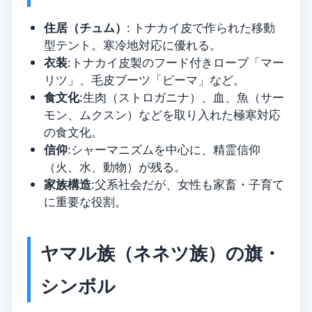
住居（チュム）
: トナカイ皮で作られた移動
型テント。寒冷地対応に優れる。
衣装
:トナカイ皮製のフード付きローブ「マー
リツ」、毛皮ブーツ「ピーマ」など。
食文化
:生肉（ストロガニナ）、血、魚（サー
モン、ムクスン）などを取り入れた極寒対応
の食文化。
信仰
:シャーマニズムを中心に、精霊信仰
（火、水、動物）が残る。
家族構造
:父系社会だが、女性も家畜・子育て
に重要な役割。
ヤマル族（ネネツ族）の旗・
シンボル