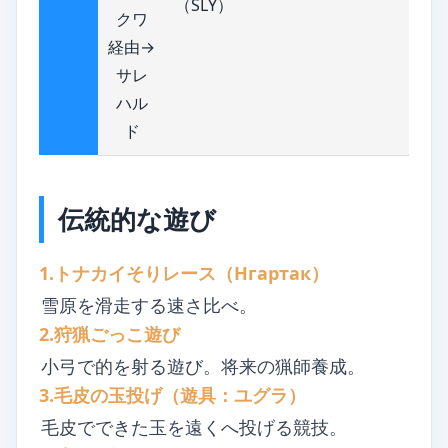
（SLY）
クワ
経由→
サレ
ハル
ド
伝統的な遊び
1.トナカイそりレース（Нгартак）
雪原を滑走する速さ比べ。
2.狩猟ごっこ遊び
小弓で的を射る遊び。将来の猟師養成。
3.毛皮の玉投げ（遊具：ユグラ）
毛皮でできた玉を遠くへ投げる競技。