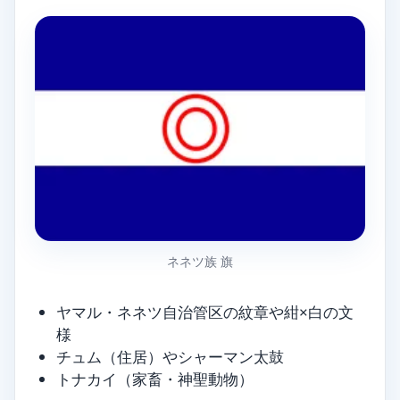
ネネツ族 旗
ヤマル・ネネツ自治管区の紋章や紺×白の文
様
チュム（住居）やシャーマン太鼓
トナカイ（家畜・神聖動物）