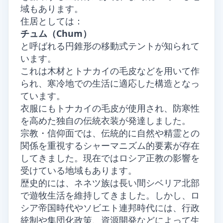
域もあります。
住居としては：
チュム（Chum）
と呼ばれる円錐形の移動式テントが知られて
います。
これは木材とトナカイの毛皮などを用いて作
られ、寒冷地での生活に適応した構造となっ
ています。
衣服にもトナカイの毛皮が使用され、防寒性
を高めた独自の伝統衣装が発達しました。
宗教・信仰面では、伝統的に自然や精霊との
関係を重視するシャーマニズム的要素が存在
してきました。現在ではロシア正教の影響を
受けている地域もあります。
歴史的には、ネネツ族は長い間シベリア北部
で遊牧生活を維持してきました。しかし、ロ
シア帝国時代やソビエト連邦時代には、行政
統制や集団化政策、資源開発などによって生