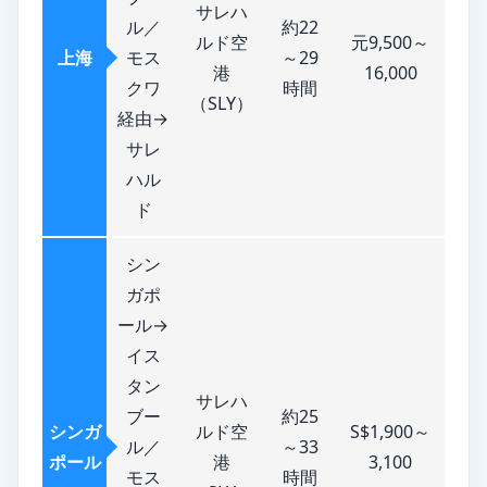
サレハ
ル／
約22
ルド空
元9,500～
上海
モス
～29
港
16,000
クワ
時間
（SLY）
経由→
サレ
ハル
ド
シン
ガポ
ール→
イス
タン
サレハ
ブー
約25
シンガ
ルド空
S$1,900～
ル／
～33
ポール
港
3,100
モス
時間