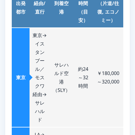
出発
経由/
到着空
時間
（片道/往
都市
直行
港
（目
復, エコノ
安）
ミー）
東京→
イス
タン
ブー
サレハ
ル／
約24
ルド空
￥180,000
東京
モス
～32
港
～320,000
クワ
時間
（SLY）
経由→
サレ
ハル
ド
LA→