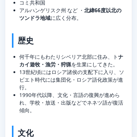
コミ共和国
アルハンゲリスク州 など ・
北緯66度以北の
ツンドラ地域
に広く分布。
歴史
何千年にもわたりシベリア北部に住み、ト
ナ
カイ遊牧・漁労・狩猟
を生業にしてきた。
13世紀頃にはロシア諸侯の支配下に入り、ソ
ビエト時代には集団化・ロシア語化政策が進
行。
1990年代以降、文化・言語の復興が進めら
れ、学校・放送・出版などでネネツ語が復活
傾向。
文化