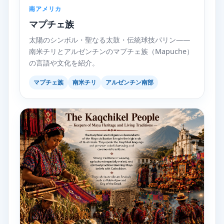
南アメリカ
マプチェ族
太陽のシンボル・聖なる太鼓・伝統球技パリン——
南米チリとアルゼンチンのマプチェ族（Mapuche）
の言語や文化を紹介。
マプチェ族
南米チリ
アルゼンチン南部