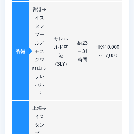
香港→
イス
タン
ブー
サレハ
ル／
約23
ルド空
HK$10,000
香港
モス
～31
港
～17,000
クワ
時間
（SLY）
経由→
サレ
ハル
ド
上海→
イス
タン
ブー