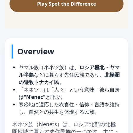
Play Spot the Difference
Overview
ヤマル族（ネネツ族）は、
ロシア極北・ヤマ
ル半島
などに暮らす先住民族であり、
北極圏
の遊牧トナカイ民
。
「ネネツ」は「人々」という意味。彼ら自身
は
"N’enec"
と呼ぶ。
寒冷地に適応した衣食住・信仰・言語を維持
し、自然との共生を体現する民族。
ネネツ族（Nenets）は、ロシア北部の北極
圏地域に暮らす先住民族の一つです。主に：