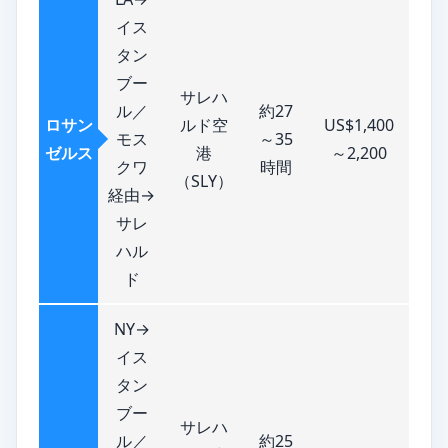
イス
タン
ブー
サレハ
ル／
約27
ロサン
ルド空
US$1,400
モス
～35
ゼルス
港
～2,200
クワ
時間
（SLY）
経由→
サレ
ハル
ド
NY→
イス
タン
ブー
サレハ
ル／
約25