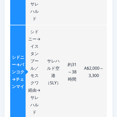
サレ
ハル
ド
シド
ニー→
イス
タン
シドニ
ブー
サレハ
ー→バ
約31
ル／
ルド空
A$2,000～
ンコク
～38
モス
港
3,300
→チェ
時間
クワ
（SLY）
ンマイ
経由→
サレ
ハル
ド