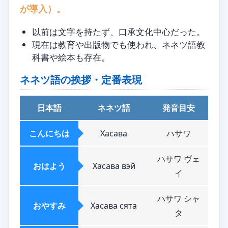
が導入）。
以前は文字を持たず、口承文化中心だった。
現在は教育や出版物でも使われ、ネネツ語教
科書や絵本も存在。
ネネツ語の挨拶・定番表現
日本語
ネネツ語
発音目安
こんにちは
Хасава
ハサワ
ハサワ ヴェ
おはよう
Хасава вэй
イ
ハサワ シャ
おやすみ
Хасава сята
タ