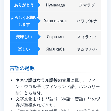
ありがとう
Нумалада
ヌマラダ
よろしくお願い
Хава пырна
ハワ プルナ
します
美味しい
Сыра-мы
スィラムィ
楽しい
Ям’я хаба
ヤムヤ ハバ
言語の起源
ネネツ語はウラル語族の古層
に属し、フィ
ン・ウゴル語（フィンランド語、ハンガリー
語）とも遠縁。
文字文化よりも**語り（神話・昔話）**の保
存が重視されてきた。