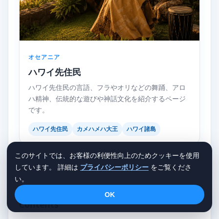
オセアニア
ハワイ先住民
ハワイ先住民の言語、フラやオリなどの舞踊、アロ
ハ精神、伝統的な遊びや神話文化を紹介するページ
です。
ハワイ先住民
カメハメハ大王
ハワイ諸島
このサイトでは、お客様の利便性向上のためクッキーを使用
しています。 詳細は
プライバシーポリシー
をご覧くださ
い。
OK
Contents