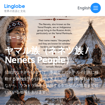
Linglobe
English
世界の言語と文化
ヨーロッパ
ヤマル族（ネネツ族 /
Nenets People）
伝統的なネネツ社会では、季節ごとにトナカイと共に移
動する遊牧生活が行われてきました。長距離移動を行い
ながら、ツンドラ地帯を循環する生活様式が現在まで続
いている地域もあります。