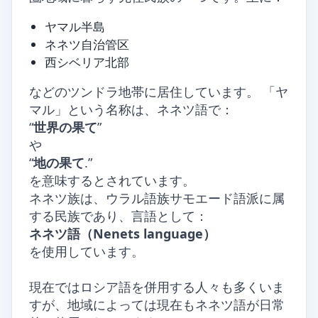
ヤマル半島
ネネツ自治管区
西シベリア北部
などのツンドラ地帯に居住しています。 「ヤ
マル」という名称は、ネネツ語で：
“
世界の果て
”
や
“
地の果て
.”
を意味するとされています。
ネネツ族は、ウラル語族サモエード語派に属
する民族であり、言語として：
ネネツ語（Nenets language）
を使用しています。
現在ではロシア語を併用する人々も多くいま
すが、地域によっては現在もネネツ語が日常