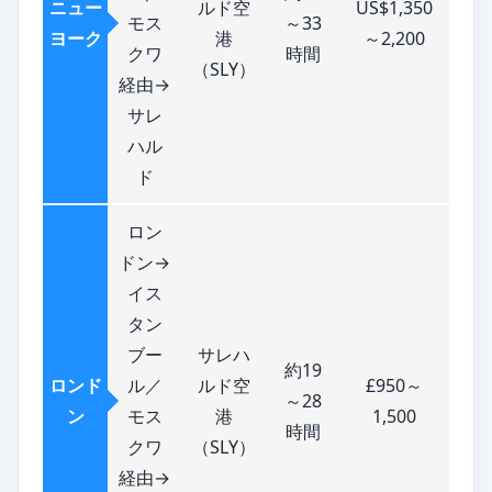
ニュー
ルド空
US$1,350
モス
～33
ヨーク
港
～2,200
クワ
時間
（SLY）
経由→
サレ
ハル
ド
ロン
ドン→
イス
タン
ブー
サレハ
約19
ロンド
ル／
ルド空
£950～
～28
ン
モス
港
1,500
時間
クワ
（SLY）
経由→