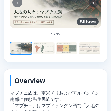
‹
›
Full Screen
1 / 15
Overview
マプチェ族は、南米チリおよびアルゼンチン
南部に住む先住民族です。
「マプチェ」はマプドゥングン語で「大地の