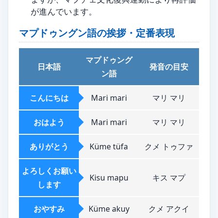
が進んでいます。
マプドゥングン語の挨拶・定番表現
マプドゥング
日本語
発音の目安
ン語
こんにちは
Mari mari
マリ マリ
おはよう
Mari mari
マリ マリ
ありがとう
Küme tüfa
クメ トゥファ
よろしくお願い
Kisu mapu
キス マプ
します
おやすみ
Küme akuy
クメ アクイ