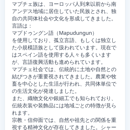
マプチェ族は、ヨーロッパ人到来以前から南
アンデス地域に居住していた民族とされ、独
自の共同体社会や文化を形成してきました。
言語は：
マプドゥングン語（Mapudungun）
を使用しており、孤立言語、もしくは独立し
た小規模語族として扱われています。現在で
はスペイン語を使用する人々も多くいます
が、言語復興活動も進められています。
マプチェ社会では、伝統的に土地や自然との
結びつきが重要視されてきました。農業や牧
畜を中心とした生活が行われ、共同体単位で
の生活文化が発達しました。
また、織物文化や銀細工でも知られており、
伝統衣装や装飾品には地域ごとの特徴が見ら
れます。
宗教・信仰面では、自然や祖先との関係を重
視する精神文化が存在してきました。シャー