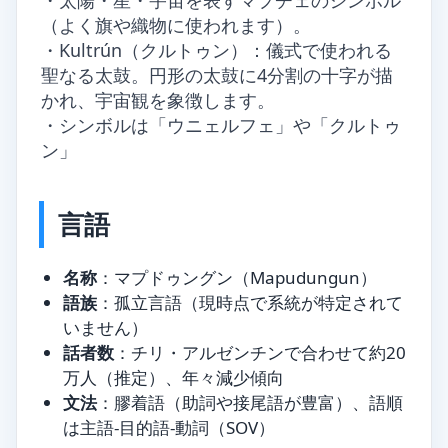
・太陽・星・宇宙を表すマプチェのシンボル
（よく旗や織物に使われます）。
・Kultrún（クルトゥン）：儀式で使われる
聖なる太鼓。円形の太鼓に4分割の十字が描
かれ、宇宙観を象徴します。
・シンボルは「ウニェルフェ」や「クルトゥ
ン」
言語
名称
：マプドゥングン（Mapudungun）
語族
：孤立言語（現時点で系統が特定されて
いません）
話者数
：チリ・アルゼンチンで合わせて約20
万人（推定）、年々減少傾向
文法
：膠着語（助詞や接尾語が豊富）、語順
は主語-目的語-動詞（SOV）