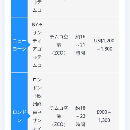
→テ
ムコ
NY→
サン
テムコ空
約16
ニュー
ティ
US$1,200
港
～21
ヨーク
アゴ
～1,800
（ZCO）
時間
→テ
ムコ
ロン
ドン
→欧
州経
テムコ空
約18
ロンド
由→
£900～
港
～23
ン
サン
1,300
（ZCO）
時間
ティ