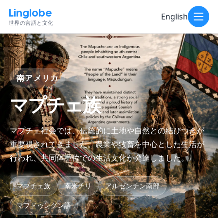
Linglobe
English
世界の言語と文化
南アメリカ
マプチェ族
マプチェ社会では、伝統的に土地や自然との結びつきが
重要視されてきました。農業や牧畜を中心とした生活が
行われ、共同体単位での生活文化が発達しました。
マプチェ族
南米チリ
アルゼンチン南部
マプドゥングン語