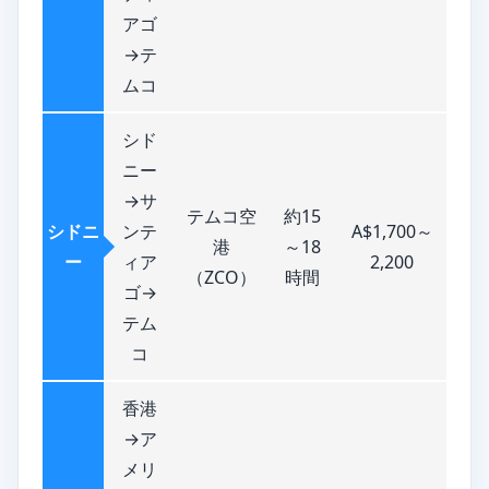
アゴ
→テ
ムコ
シド
ニー
→サ
テムコ空
約15
シドニ
ンテ
A$1,700～
港
～18
ー
ィア
2,200
（ZCO）
時間
ゴ→
テム
コ
香港
→ア
メリ