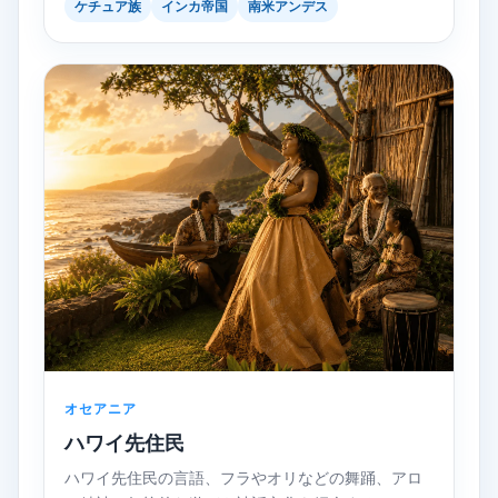
ケチュア族
インカ帝国
南米アンデス
オセアニア
ハワイ先住民
ハワイ先住民の言語、フラやオリなどの舞踊、アロ