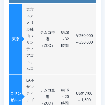
東京
→ア
メリ
カ経
テムコ空
約28
由→
￥250,000
東京
港
～32
サン
～350,000
（ZCO）
時間
ティ
アゴ
→テ
ムコ
LA→
サン
テムコ空
約16
ロサン
ティ
US$1,100
港
～20
ゼルス
アゴ
～1,600
（ZCO）
時間