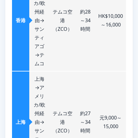
カ/欧
州経
テムコ空
約28
HK$10,000
香港
由→
港
～34
～16,000
サン
（ZCO）
時間
ティ
アゴ
→テ
ムコ
上海
→ア
メリ
カ/欧
州経
テムコ空
約27
元9,000～
上海
由→
港
～34
15,000
サン
（ZCO）
時間