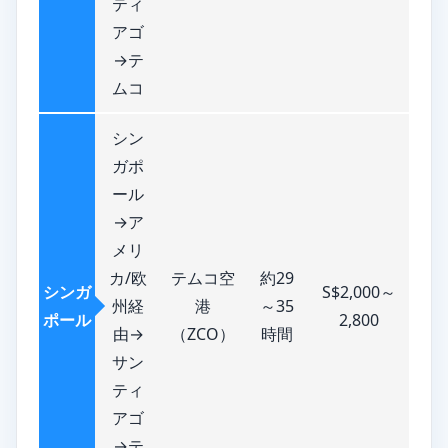
ティ
アゴ
→テ
ムコ
シン
ガポ
ール
→ア
メリ
カ/欧
テムコ空
約29
シンガ
S$2,000～
州経
港
～35
ポール
2,800
由→
（ZCO）
時間
サン
ティ
アゴ
→テ