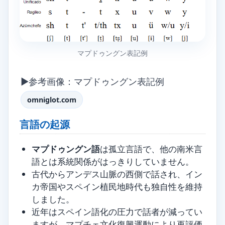
マプドゥングン表記例
▶参考画像：マプドゥングン表記例
omniglot.com
言語の起源
マプドゥングン語
は孤立言語で、他の南米言
語とは系統関係がはっきりしていません。
古代からアンデス山脈の西側で話され、イン
カ帝国やスペイン植民地時代も独自性を維持
しました。
近年はスペイン語化の圧力で話者が減ってい
ますが、マプチェ文化復興運動により再評価